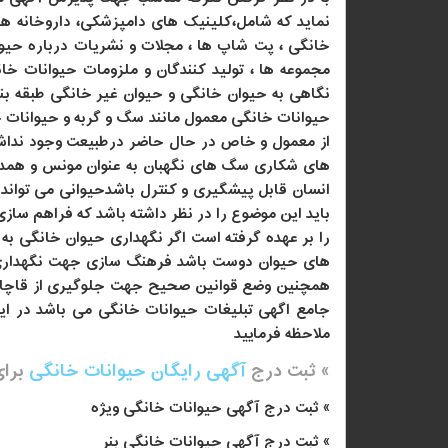
نماید که شامل،کلینیک های دامپزشکی، داروخانه ها
خانگی ، پت شاپ ها ، مجلات و نشریات درباره حیوان
مجموعه ها ، تولید کنندگان و ملزومات حیوانات خ
نگاهی به حیوان خانگی و حیوان غیر خانگی طبقه ب
حیوانات خانگی معمول مانند سگ و گربه و حیوانات
از معمول و خاص در حال حاضر درطبیعت وجود نداشته و
های شکاری سگ های نگهبان به عنوان مونس و همدم ن
انسان قابل پیشگیری و کنترل باشدحیوانی می تواند
باید این موضوع را در نظر داشته باشد که فراهم سازی
را بر عهده گرفته است اگر نگهداری حیوان خانگی ب
های حیوان دوست باشد فرهنگ سازی جهت نگهداری ص
همچنین وضع قوانین صحیح جهت جلوگیری از قاچاق 
جامع اگهی تبلیغات حیوانات خانگی می باشد در ای
ملاحظه فرماييد
» ثبت درج
آگهی رایگان حیوانات خانگی
برا
» ثبت درج آگهی حیوانات خانگی ویژه
» ثبت درج آگهی حیوانات خانگی بنر