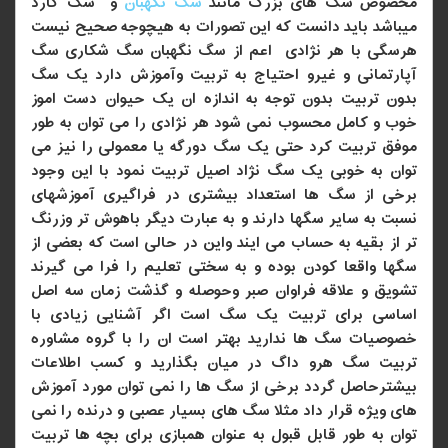
مخصوص سگ های بزرگ مانند
سگ نگهبان
و سگ گارد
میباشد باید دانست که این تصورات به هیچوجه صحیح نیست
هرسگی با هر نژادی اعم از سگ نگهبان سگ شکاری سگ
آپارتمانی و غیرو احتیاج به تربیت وآموزش دارد یک سگ
بدون تربیت بدون توجه به اندازه ان یک حیوان دست اموز
خوب و کامل محسوب نمی شود هر نژادی را می توان به طور
موفق تربیت کرد حتی یک سگ دورگه یا معمولی را نیز می
توان به خوبی یک سگ نژاد اصیل تربیت نمود با این وجود
برخی از سگ ها استعداد بیشتری در فراگیری آموزشهای
نسبت به سایر سگها دارند و به عبارت دیگر باهوش تر وزرنگ
تر از بقیه به حساب می ایند واین در حالی است که بعضی از
سگها واقعا کودن بوده و به سختی تعلیم را فرا می گیرند
تشویق و علاقه فراوان صبر وحوصله و گذشت زمان سه اصل
اساسی برای تربیت یک سگ است اگر آشنایی زیادی با
خصوصیات سگ ها ندارید بهتر است ان را با گروه مشاوره
تربیت سگ هرو داگ در میان بگذارید و کسب اطلاعات
بیشترحاصل گردد برخی از سگ ها را نمی توان مورد آموزش
های ویژه قرار داد مثلا سگ های بسیار عصبی و درنده را نمی
توان به طور قابل قبول به عنوان همبازی برای بچه ها تربیت