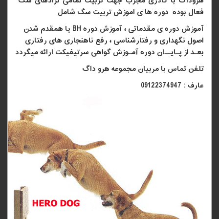
هروداگ با کادری مجرب جهت تربیت تمامی نژادهای سگ
فعال بوده دوره ها ی اموزش تربیت سگ شامل
آموزش دوره ی مقدماتی ، آموزش دوره
BH
یا همقدم شدن
اصول نگهداری و رفتارشناسی ، رفع ناهنجاری های رفتاری
بعـد از پـایــان دوره آمـوزش گواهی سرتیفیکت ارائه میگردد
تلفن تماس با مربیان مجموعه هرو داگ
عارف : 09122374947