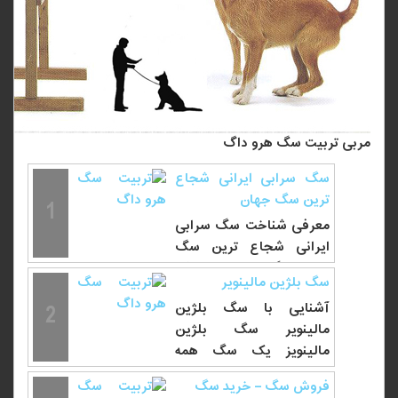
مربی تربیت سگ هرو داگ
سگ سرابی ایرانی شجاع
ترین سگ جهان
1
معرفی شناخت سگ سرابی
ایرانی شجاع ترین سگ
جهان سگ های سرابی که
سگ بلژین مالینویر
نام نژاد شان...
2
آشنایی با سگ بلژین
مالینویر سگ بلژین
مالینویز یک سگ همه
منظوره است هوش بسیار
فروش سگ – خرید سگ
بالا...