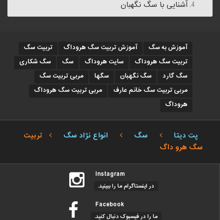
آشنایی با سگ نگهبان
آموزش به سگ
آموزش تربیت سگ هروداگ
تربیت سگ
تربیت سگ هروداگ
سایت هروداگ
سگ
سگ شکاری
سگ گارد
سگ نگهبان
سگها
مربی تربیت سگ
مربی تربیت سگ خانم عارف
مربی تربیت سگ هروداگ
هروداگ
پت دیتا
سگ
انواع نژاد سگ
تربیت
سگ هرو داگ
Instagram
در اینستاگرام ما را ببینید.
Facebook
ما را در فیسبوک دنبال کنید.