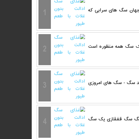
1
هان سگ های سرابی که
2
 یک سگ همه منظوره است
3
- سگ های امروزی
4
سگ سگ قفقازی یک سگ