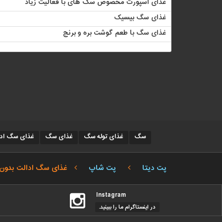
غذای اسپورت مخصوص سگ های با فعالیت زیاد
غذای سگ بیسیک
غذای سگ با طعم گوشت بره و برنج
سگ
غذای توله سگ
غذای سگ
غذای سگ ادال
پت دیتا
پت شاپ
غذای سگ ادالت بدون 
Instagram
در اینستاگرام ما را ببینید.