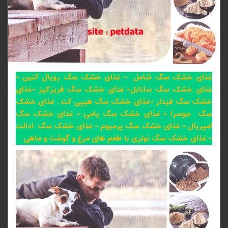
غذای خشک سگ شامل – غذای خشک سگ رویال کنین –
غذای خشک سگ سانابل– غذای خشک سگ فریزکیز –غذای
خشک سگ فیدار –غذای خشک سگ هیپی کت . غذای خشک
سگ جوسرا – غذای خشک سگ یامی – غذای خشک سگ
امپریال – غذای خشک سگ پرمیوم – غذای خشک سگ ادالت
– غذای خشک سگ نوتری با طعم های مرغ و گوشت و ماهی