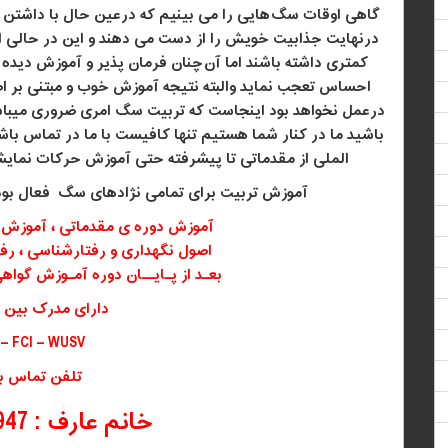
گاهی اوقات سگ
هایی را می بینیم که درعین حال با داشتن 
درنهایت جذابیت خویش را از دست می دهند و این در حالی
کمتری داشته باشند اما آن
چنان فرمان پذیر و آموزش دیده 
احساس تعجب نماید والبته نتیجه آموزش خوب و مبتنی بر 
درعمل نخواهد بود اینجاست که تربیت سگ امری ضروری میباش
باشید ما در کنار شما هستیم تنها کافیست با ما در تماس ب
الملی از مقدماتی تا پیشرفته حتی آموزش حرکات نمای
آموزش تربیت برای تمامی نژادهای سگ فعال بو
آموزش دوره ی مقدماتی ، آموزش 
اصول نگهداری و رفتارشناسی ، رف
بعـد از پـایــان دوره آمـوزش گواه
دارای مدرک بین ا
 – FCI – WUSV
تلفن تماس با
خانم عارف : 09122374947