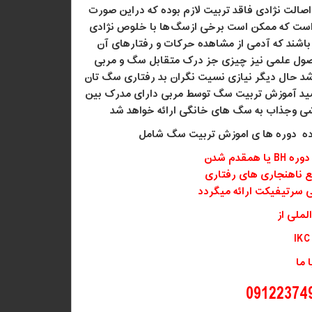
اصالت نژادی فاقد تربیت لازم بوده که دراین صورت
 است که ممکن است برخی ازسگ
ها با خلوص نژادی
باشند که آدمی از مشاهده حرکات و رفتارهای آن
اصول علمی نیز چیزی جز درک متقابل سگ و مربی
د حال دیگر نیازی نسیت نگران بد رفتاری سگ تان
اشید آموزش تربیت سگ توسط مربی دارای مدرک بین
شی وجذاب به سگ های خانگی ارائه خواهد شد
ده دوره ها ی اموزش تربیت سگ شامل
دوره
BH
یا همقدم شدن
ع ناهنجاری های رفتاری
ی سرتیفیکت ارائه میگردد
لملی از
IKC
 ما