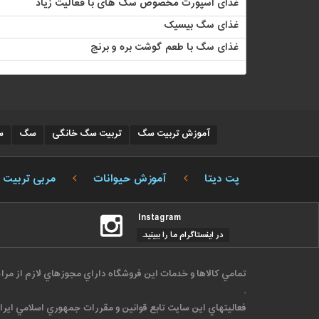
غذای اسپورت مخصوص سگ های با فعالیت زیاد
غذای سگ بیسیک
غذای سگ با طعم گوشت بره و برنج
آموزش تربیت سگ
تربیت سگ خانگی
سگ
س
پت دیتا
آموزش حیوانات
مربی تربیت
Instagram
در اینستاگرام ما را ببینید.
تمامي كالاها و خدمات اين فروشگاه داراي مجوزهاي لازم از مرا
.
فعاليتهاي اين سايت تابع قوانين و مقررات جمهوري اسلامي ايرا