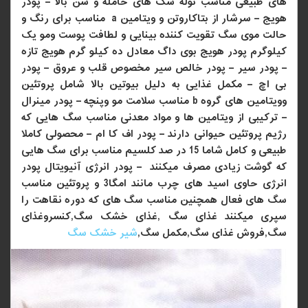
های طبیعی مناسب توله سگ های حامله و سن بالا – پودر
هویج – سرشار از بتاکاروتن و ویتامین
a
مناسب برای رنگ و
حالت موی سگ تقویت کننده بینایی و لطافت پوست ومو یک
کیلوگرم پودر هویج بوی داگ معادل ده کیلو گرم هویج تازه
– پودر سیر – پودر خالص سیر مخصوص قلب و عروق – پودر
بی اچ – مکمل غذایی به دلیل بیوتین بالا شامل پروتئین
وویتامین های گروه
b
مناسب سلامت مو وپنچه – پودر مینرال
– ترکیبی از ویتامین ها و مواد معدنی مناسب سگ هایی که
رژیم پروتئین حیوانی دارند – پودر اف کا ام – محصولی کاملا
طبیعی و کامل شاما 15 در صد کلسیم مناسب برای سگ هایی
که گوشت زیادی مصرف میکنند – پودر انرژی آنیویتال پودر
انرژی حاوی اسید های چرب مانند امگا3 و پروتئین مناسب
سگ های فعال همچنین مناسب سگ های که دوره نقاهت را
سپری میکنند غذای سگ
,
غذای خشک سگ
,
کنسروغذای
سگ
,
فروش غذای سگ
,
مکمل سگ
,
شیر خشک سگ